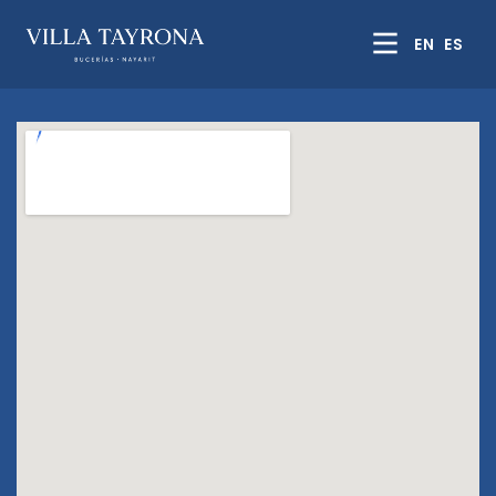
EN
ES