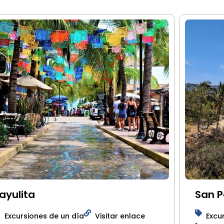
ayulita
San 
Excursiones de un día
Visitar enlace
Excu